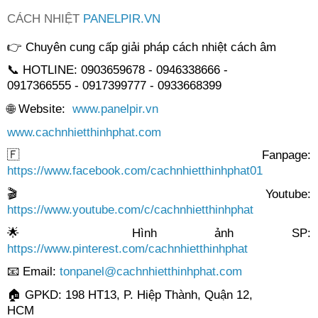
CÁCH NHIỆT
PANELPIR.VN
👉
 Chuyên cung cấp giải pháp cách nhiệt cách âm
📞
 HOTLINE: 0903659678 - 0946338666 -

0917366555 - 0917399777 - 0933668399
🌐
 Website:  
www.panelpir.vn
www.cachnhietthinhphat.com
🇫
 Fanpage: 
https://www.facebook.com/cachnhietthinhphat01
🎬
 Youtube: 
https://www.youtube.com/c/cachnhietthinhphat
🌟
 Hình ảnh SP: 
https://www.pinterest.com/cachnhietthinhphat
📧
 Email: 
tonpanel@cachnhietthinhphat.com
🏠
 GPKD: 198 HT13, P. Hiệp Thành, Quận 12,

HCM