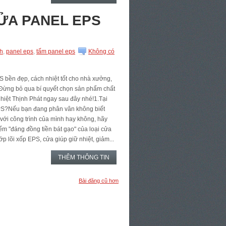
CỬA PANEL EPS
nh
,
panel eps
,
tấm panel eps
Không có
 bền đẹp, cách nhiệt tốt cho nhà xưởng,
Đừng bỏ qua bí quyết chọn sản phẩm chất
Nhiệt Thịnh Phát ngay sau đây nhé!1.Tại
PS?Nếu bạn đang phân vân không biết
ới công trình của mình hay không, hãy
m "đáng đồng tiền bát gạo" của loại cửa
ớp lõi xốp EPS, cửa giúp giữ nhiệt, giảm...
THÊM THÔNG TIN
Bài đăng cũ hơn