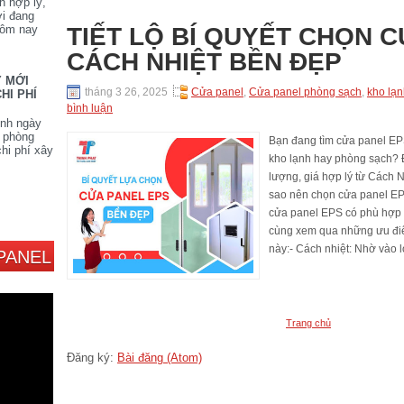
h hợp lý,
ời đang
TIẾT LỘ BÍ QUYẾT CHỌN 
hôm nay
CÁCH NHIỆT BỀN ĐẸP
Y MỚI
tháng 3 26, 2025
Cửa panel
,
Cửa panel phòng sạch
,
kho lạ
HI PHÍ
bình luận
ình ngày
n phòng
Bạn đang tìm cửa panel EPS
hi phí xây
kho lạnh hay phòng sạch? 
lượng, giá hợp lý từ Cách 
sao nên chọn cửa panel E
cửa panel EPS có phù hợp v
cùng xem qua những ưu điể
này:- Cách nhiệt: Nhờ vào l
PANEL
Trang chủ
Đăng ký:
Bài đăng (Atom)