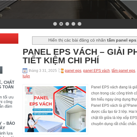
Hiển thị các bài đăng có nhãn
tấm panel eps
PANEL EPS VÁCH – GIẢI P
TIẾT KIỆM CHI PHÍ
tháng 3 31, 2025
panel eps
,
panel EPS vách
,
tấm panel eps
,
luận
Ẻ, CHẤT
G TOÀN
Panel EPS vách đang là giả
chọn trong các công trình 
n tối ưu
tìm hiểu ngay ứng dụng thực
hi công
Panel EPS vách là gì?Panel 
vẫn đảm
được cấu tạo từ 3 lớp. Hai 
chặt lõi giữa là lớp xốp EPS
Y – BÁO
chuyên dụng rất chắc chắn.
DÀY
ành lựa