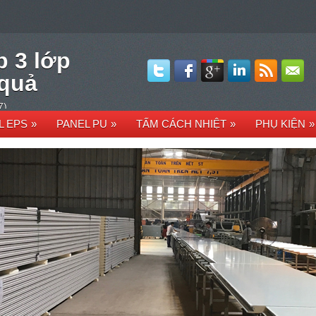
p 3 lớp
 quả
7)
L EPS
»
PANEL PU
»
TẤM CÁCH NHIỆT
»
PHỤ KIỆN
»