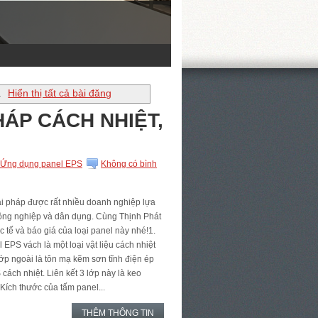
.
Hiển thị tất cả bài đăng
HÁP CÁCH NHIỆT,
Ứng dụng panel EPS
Không có bình
i pháp được rất nhiều doanh nghiệp lựa
công nghiệp và dân dụng. Cùng Thịnh Phát
 tế và báo giá của loại panel này nhé!1.
EPS vách là một loại vật liệu cách nhiệt
lớp ngoài là tôn mạ kẽm sơn tĩnh điện ép
 cách nhiệt. Liên kết 3 lớp này là keo
Kích thước của tấm panel...
THÊM THÔNG TIN