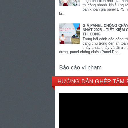
chọn phổ biến nhờ giá thàn
thi công nhanh. Nhiều ngư
băn khoăn giá panel EPS 
là...
GIÁ PANEL CHỐNG CHÁ
NHẤT 2025 – TIẾT KIỆM C
THI CÔNG
Trong bối cảnh các công tr
càng chú trọng đến an toà
cháy chữa cháy và tối ưu c
dựng, panel chống cháy (Panel Roc...
Báo cáo vi phạm
HƯỚNG DẪN GHÉP TẤM 