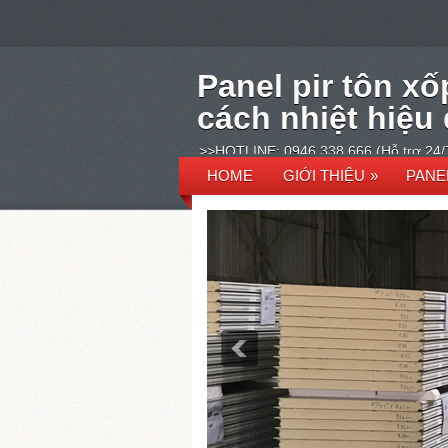
Panel pir tôn xố
cách nhiệt hiệu
>>HOTLINE: 0946 338 666 (Hỗ trợ 24/
HOME
GIỚI THIỆU
»
PANE