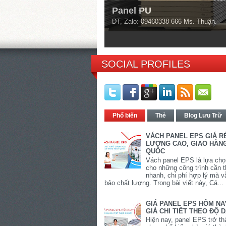
Panel PU
ĐT, Zalo: 09460338 666 Ms. Thuận.
1
2
3
4
5
SOCIAL PROFILES
Phổ biến
Thẻ
Blog Lưu Trữ
VÁCH PANEL EPS GIÁ R
LƯỢNG CAO, GIAO HÀN
QUỐC
Vách panel EPS là lựa chọ
cho những công trình cần t
nhanh, chi phí hợp lý mà 
bảo chất lượng. Trong bài viết này, Cá...
GIÁ PANEL EPS HÔM NA
GIÁ CHI TIẾT THEO ĐỘ 
Hiện nay, panel EPS trở th