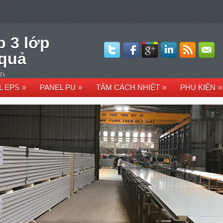
p 3 lớp
 quả
7)
L EPS
»
PANEL PU
»
TẤM CÁCH NHIỆT
»
PHỤ KIỆN
»