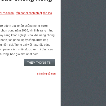
el rockwool
,
tôn panel cách nhiệt
,
tôn PU
trở thành giải pháp chống nóng được
a chọn trong năm 2026, khi tình trạng nắng
ngày càng khắc nghiệt. Nhờ khả năng chống
 nhanh, tôn panel ngày càng được ứng
g hiện đại. Trong bài viết này, hãy cùng
tôn panel cách nhiệt được xem là đỉnh cao
hướng, báo giá mới nhất năm...
THÊM THÔNG TIN
Bài đăng cũ hơn