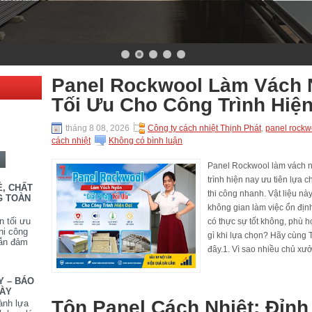
Panel Rockwool Làm Vách N
Tối Ưu Cho Công Trình Hiện
tháng 8 08, 2026
Công ty cách nhiệt Thịnh Phát
,
panel rockw
cách nhiệt
Không có bình luận
Panel Rockwool làm vách 
trình hiện nay ưu tiên lựa
Ẻ, CHẤT
thi công nhanh. Vật liệu nà
G TOÀN
không gian làm việc ổn địn
n tối ưu
có thực sự tốt không, phù h
hi công
gì khi lựa chọn? Hãy cùng T
vẫn đảm
đây.1. Vì sao nhiều chủ xư
Y – BÁO
DÀY
Tôn Panel Cách Nhiệt: Đỉn
ành lựa