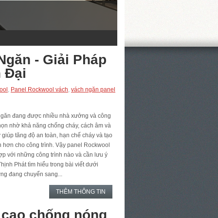
găn - Giải Pháp
 Đại
ool
,
Panel Rockwool vách
,
vách ngăn panel
ngăn đang được nhiều nhà xưởng và công
 chọn nhờ khả năng chống cháy, cách âm và
y giúp tăng độ an toàn, hạn chế cháy và tạo
h hơn cho công trình. Vậy panel Rockwool
ợp với những công trình nào và cần lưu ý
hịnh Phát tìm hiểu trong bài viết dưới
ởng đang chuyển sang...
THÊM THÔNG TIN
h cao chống nóng