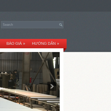
BÁO GIÁ
»
HƯỚNG DẪN
»