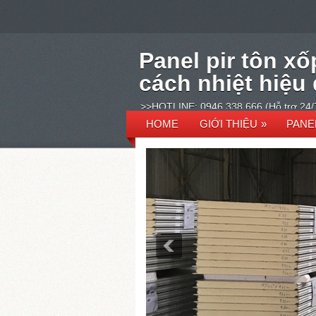
Panel pir tôn xố
cách nhiệt hiệu
>>HOTLINE: 0946 338 666 (Hỗ trợ 24/
HOME
GIỚI THIỆU
»
PANE