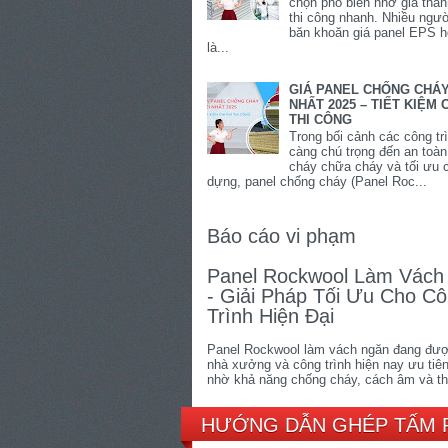
chọn phổ biến nhờ giá thàn
thi công nhanh. Nhiều ngư
băn khoăn giá panel EPS 
là...
GIÁ PANEL CHỐNG CHÁ
NHẤT 2025 – TIẾT KIỆM C
THI CÔNG
Trong bối cảnh các công tr
càng chú trọng đến an toà
cháy chữa cháy và tối ưu c
dựng, panel chống cháy (Panel Roc...
Báo cáo vi phạm
Panel Rockwool Làm Vách
- Giải Pháp Tối Ưu Cho C
Trình Hiện Đại
Panel Rockwool làm vách ngăn đang đượ
nhà xưởng và công trình hiện nay ưu tiê
nhờ khả năng chống cháy, cách âm và thi
HƯỚNG DẪN GHÉP TẤM 