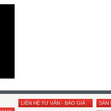
LIÊN HỆ TƯ VẤN - BÁO GIÁ
SẢN 