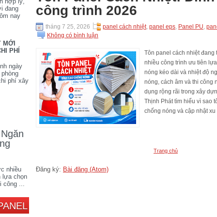
h hợp lý,
công trình 2026
ời đang
hôm nay
tháng 7 25, 2026
panel cách nhiệt
,
panel eps
,
Panel PU
,
pan
Không có bình luận
Y MỚI
HI PHÍ
Tôn panel cách nhiệt đang 
nhiều công trình ưu tiên lự
ình ngày
nóng kéo dài và nhiệt độ 
n phòng
hi phí xây
nóng, cách âm và thi công
dụng rộng rãi trong xây dựn
Thịnh Phát tìm hiểu vì sao 
chống nóng và cập nhật xu 
 Ngăn
ông
Trang chủ
Đăng ký:
Bài đăng (Atom)
c nhiều
n lựa chọn
 công ...
PANEL