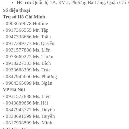
ĐC cũ:
Quốc lộ 1A, KV 2, Phường Ba Láng, Quận Cái 
Số điện thoại
Trụ sở Hồ Chí Minh
- 0903659678 Hotline
- 0917366555 Mr. Tập
- 0947338666 Mr. Tuân
- 0917399777 Mr. Quyến
- 0931577888 Ms. Liên
- 0973669222 Ms. Thơm
- 0918227333 Ms. Bích
- 0933668399 Ms. Trúc
- 0847945666 Ms. Phương
- 0964365699 Ms. Ngân
VP Hà Nội
- 0931577888 Ms. Liên
- 0943889666 Mr. Hải
- 0847945777 Ms. Duyên
- 0838691599 Ms. Huyền
- 0817998599 Ms. Minh