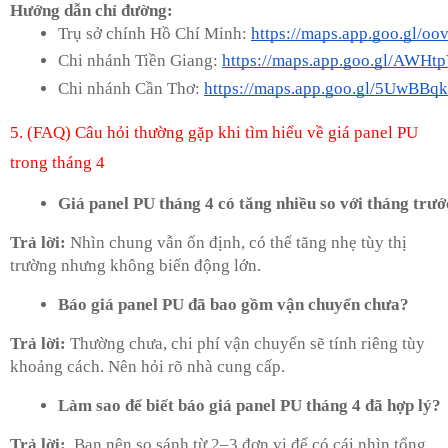
Hướng dẫn chỉ đường:
Trụ sở chính Hồ Chí Minh: 
https://maps.app.goo.gl/o
Chi nhánh Tiền Giang: 
https://maps.app.goo.gl/AWH
Chi nhánh Cần Thơ: 
https://maps.app.goo.gl/5UwBB
5. (FAQ) Câu hỏi thường gặp khi tìm hiểu về giá panel PU
trong tháng 4
Giá panel PU tháng 4 có tăng nhiều so với tháng trư
Trả lời:
Nhìn chung vẫn ổn định, có thể tăng nhẹ tùy thị
trường nhưng không biến động lớn.
Báo giá panel PU đã bao gồm vận chuyển chưa?
Trả lời:
Thường chưa, chi phí vận chuyển sẽ tính riêng tùy
khoảng cách. Nên hỏi rõ nhà cung cấp.
Làm sao để biết báo giá panel PU tháng 4 đã hợp lý?
Trả lời:
Bạn nên so sánh từ 2–3 đơn vị để có cái nhìn tổng