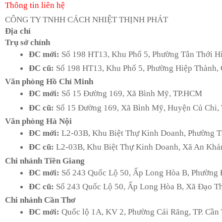
Thông tin liên hệ
CÔNG TY TNHH CÁCH NHIỆT THỊNH PHÁT
Địa chỉ
Trụ sở chính
ĐC mới:
 Số 198 HT13, Khu Phố 5, Phường Tân Thới 
ĐC cũ:
 Số 198 HT13, Khu Phố 5, Phường Hiệp Thành,
Văn phòng Hồ Chí Minh
ĐC mới:
 Số 15 Đường 169, Xã Bình Mỹ, TP.HCM
ĐC cũ:
 Số 15 Đường 169, Xã Bình Mỹ, Huyện Củ Chi,
Văn phòng Hà Nội
ĐC mới:
L2-03B, Khu Biệt Thự Kinh Doanh, Phường T
ĐC cũ:
 L2-03B, Khu Biệt Thự Kinh Doanh, Xã An Khá
Chi nhánh Tiền Giang
ĐC mới:
 Số 243 Quốc Lộ 50, Ấp Long Hòa B, Phường
ĐC cũ:
 Số 
243 Quốc Lộ 50, Ấp Long Hòa B, Xã Đạo Th
Chi nhánh Cần Thơ
ĐC mới:
 Quốc lộ 1A, KV 2, Phường Cái Răng, TP. Cần