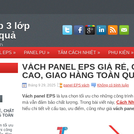
p 3 lớp
 quả
7)
L EPS
»
PANEL PU
»
TẤM CÁCH NHIỆT
»
PHỤ KIỆN
»
VÁCH PANEL EPS GIÁ RẺ,
CAO, GIAO HÀNG TOÀN Q
tháng 9 29, 2025
panel EPS vách
Không có bình luận
Vách panel EPS
là lựa chọn tối ưu cho những công trình 
mà vẫn đảm bảo chất lượng. Trong bài viết này,
Cách Nh
hiểu chi tiết về cấu tạo, ưu điểm, cũng như giá
vách pan
Ẻ, CHẤT
G TOÀN
n tối ưu
hi công