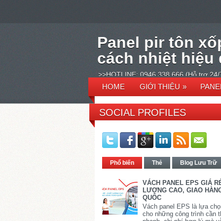
Panel pir tôn xố
cách nhiệt hiệu
>>HOTLINE: 0946 338 666 (Hỗ trợ 24/
HOME
GIỚI THIỆU
»
PANE
SOCIAL PROFILES
Phổ biến
Thẻ
Blog Lưu Trữ
VÁCH PANEL EPS GIÁ R
LƯỢNG CAO, GIAO HÀN
QUỐC
Vách panel EPS là lựa chọ
cho những công trình cần t