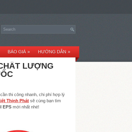
BÁO GIÁ
»
HƯỚNG DẪN
»
 CHẤT LƯỢNG
UỐC
cần thi công nhanh, chi phí hợp lý
iệt Thịnh Phát
sẽ cùng bạn tìm
el EPS
mới nhất nhé!