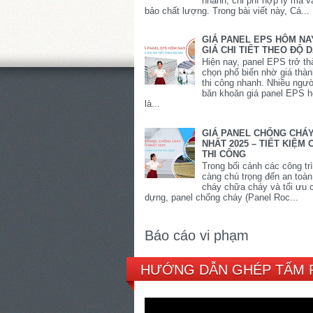
nhanh, chi phí hợp lý mà 
bảo chất lượng. Trong bài viết này, Cá...
GIÁ PANEL EPS HÔM NA
GIÁ CHI TIẾT THEO ĐỘ 
Hiện nay, panel EPS trở th
chọn phổ biến nhờ giá thàn
thi công nhanh. Nhiều ngư
băn khoăn giá panel EPS 
là...
GIÁ PANEL CHỐNG CHÁ
NHẤT 2025 – TIẾT KIỆM C
THI CÔNG
Trong bối cảnh các công tr
càng chú trọng đến an toà
cháy chữa cháy và tối ưu c
dựng, panel chống cháy (Panel Roc...
Báo cáo vi phạm
HƯỚNG DẪN GHÉP TẤM 