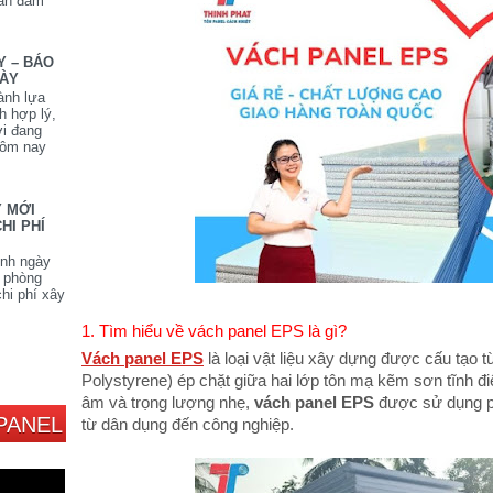
vẫn đảm
Y – BÁO
DÀY
ành lựa
h hợp lý,
ời đang
hôm nay
Y MỚI
HI PHÍ
ình ngày
n phòng
hi phí xây
1. Tìm hiểu về vách panel EPS là gì?
Vách panel EPS
là loại vật liệu xây dựng được cấu tạo 
Polystyrene) ép chặt giữa hai lớp tôn mạ kẽm sơn tĩnh đi
âm và trọng lượng nhẹ,
vách panel EPS
được sử dụng phổ
PANEL
từ dân dụng đến công nghiệp.