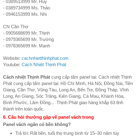
- 0389513999 Mr. Huy
- 0389734999 Ms. Thảo
- 0946153999 Ms. Nhi
CN Cần Thơ
- 0905688699 Mr. Thịnh
- 0979365699 Mr. Trường
- 0978365699 Mr. Mạnh
Website
: cachnhietthinhphat.com
Youtube:
Cách Nhiệt Thịnh Phát
Cách nhiệt Thịnh Phát
cung cấp tấm panel tại: Cách nhiệt Thịnh
Phát cung cấp tấm panel tại: Hồ Chí Minh, Hà Nội, Đồng Nai, Tiền
Giang, Cần Thơ, Vũng Tàu, Long An, Bến Tre, Đồng Tháp, Vĩnh
Long, An Giang, Sóc Trăng, Kiên Giang, Cà Mau, Khánh Hòa,
Bình Phước, Lâm Đồng... Thịnh Phát giao hàng khắp 63 tỉnh
thành trên toàn quốc.
6. Câu hỏi thường gặp về panel vách trong
Panel vách ngăn có bền không?
Trả lời: Rất bền, tuổi thọ trung bình từ 15–30 năm tùy