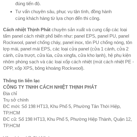
đúng tiến độ.
Tư vấn chuyên sâu, phục vụ tận tình, đồng hành
cùng khách hàng từ lựa chọn đến thi công.
Cách nhiệt Thịnh Phát
chuyên sản xuất và cung cấp các loại
tấm panel cách nhiệt phổ biến như: panel EPS, panel PU, panel
Rockwool, panel chống cháy, panel inox, tôn PU chống nóng, tôn
lợp mái, panel mái EPS, các loại cửa panel (cửa 1 cánh, cửa 2
cánh, cửa trượt, cửa lùa, cửa xingfa, cửa kho lạnh), hệ phụ kiện
nhôm phòng sạch và các loại xốp cách nhiệt (mút cách nhiệt PE -
OPP, xốp XPS, bông khoáng Rockwool).
Thông tin liên lạc
CÔNG TY TNHH CÁCH NHIỆT THỊNH PHÁT
Địa chỉ
Trụ sở chính
ĐC mới: Số 198 HT13, Khu Phố 5, Phường Tân Thới Hiệp,
TP.HCM
ĐC cũ: Số 198 HT13, Khu Phố 5, Phường Hiệp Thành, Quận 12,
TP.HCM