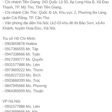
- Chi nhánh Tiền Giang: 243 Quốc Lộ 50, Ấp Long Hòa B, Xã Đạo
Thạnh, TP. Mỹ Tho, Tỉnh Tiền Giang.
- Chi nhánh Cần Thơ: Quốc lộ 1A, Khu vực 2, Phường Ba Láng,
quận Cái Răng, TP. Cần Thơ.
- Văn phòng đại diện Hà Nội: Lk2-03 khu đô thị Bảo Sơn, xã An
Khánh, huyện Hoài Đức, Hà Nội.
Trụ sở Hồ Chí Minh:
- 0903659678 Hotline
- 0917366555 Mr. Tập
- 0947338666 Mr. Tuân
- 0917399777 Mr. Quyến
- 0931577888 Ms. Liên
- 0973669222 Ms. Thơm
- 0918227333 Ms. Bích
- 0933668399 Ms. Trúc
- 0847945666 Ms. Phương
- 0964365699 Ms. Thuận
VP Hà Nội:
- 0931577888 Ms. Liên
- 0943889666 Mr. Hải