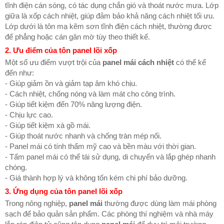
tĩnh điện cán sóng, có tác dụng chắn gió và thoát nước mưa. Lớp
giữa là xốp cách nhiệt, giúp đảm bảo khả năng cách nhiệt tối ưu.
Lớp dưới là tôn mạ kẽm sơn tĩnh điện cách nhiệt, thường được
để phẳng hoặc cán gân mờ tùy theo thiết kế.
2. Ưu điểm của tôn panel lõi xốp
Một số ưu điểm vượt trội của
panel mái cách nhiệt
có thể kể
đến như:
- Giúp giảm ồn và giảm tạp âm khó chịu.
- Cách nhiệt, chống nóng và làm mát cho công trình.
- Giúp tiết kiệm đến 70% năng lượng điện.
- Chịu lực cao.
- Giúp tiết kiệm xà gồ mái.
- Giúp thoát nước nhanh và chống tràn mép nối.
- Panel mái có tính thẩm mỹ cao và bền màu với thời gian.
- Tấm panel mái có thể tái sử dụng, di chuyển và lắp ghép nhanh
chóng.
- Giá thành hợp lý và không tốn kém chi phí bảo dưỡng.
3. Ứng dụng của tôn panel lõi xốp
Trong nông nghiệp,
panel mái
thường được dùng làm mái phòng
sạch để bảo quản sản phẩm. Các phòng thí nghiệm và nhà máy