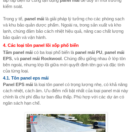
lắp ráp điện tử cũng tận dụng
panel mái
để duy trì môi trường
kiểm soát.
Trong y tế,
panel mái
là giải pháp lý tưởng cho các phòng sạch
và khu bảo quản dược phẩm. Ngoài ra, trong sản xuất và kho
lạnh, chúng đảm bảo cách nhiệt hiệu quả, nâng cao chất lượng
bảo quản và vận hành.
4. Các loại tôn panel lõi xốp phổ biến
Tấm panel mái
có ba loại phổ biến là
panel mái PU
,
panel mái
EPS
, và
panel mái Rockwool
. Chúng đều giống nhau ở lớp tôn
bên ngoài, nhưng lớp lõi giữa mới quyết định tên gọi và đặc tính
của từng loại.
4.1. Tôn panel eps mái
Panel EPS mái
là loại tôn panel có trọng lượng nhẹ, có khả năng
cách nhiệt, cách âm. Ưu điểm nổi bật nhất của loại panel mái này
chính là chi phí đầu tư ban đầu thấp. Phù hợp với các dự án có
ngân sách hạn chế.