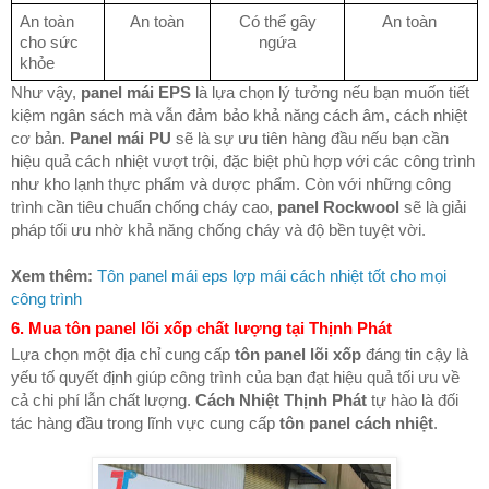
An toàn
An toàn
Có thể gây
An toàn
cho sức
ngứa
khỏe
Như vậy,
panel mái EPS
là lựa chọn lý tưởng nếu bạn muốn tiết
kiệm ngân sách mà vẫn đảm bảo khả năng cách âm, cách nhiệt
cơ bản.
Panel mái PU
sẽ là sự ưu tiên hàng đầu nếu bạn cần
hiệu quả cách nhiệt vượt trội, đặc biệt phù hợp với các công trình
như kho lạnh thực phẩm và dược phẩm. Còn với những công
trình cần tiêu chuẩn chống cháy cao,
panel Rockwool
sẽ là giải
pháp tối ưu nhờ khả năng chống cháy và độ bền tuyệt vời.
Xem thêm:
Tôn panel mái eps lợp mái cách nhiệt tốt cho mọi
công trình
6. Mua tôn panel lõi xốp chất lượng tại Thịnh Phát
Lựa chọn một địa chỉ cung cấp
tôn panel lõi xốp
đáng tin cậy là
yếu tố quyết định giúp công trình của bạn đạt hiệu quả tối ưu về
cả chi phí lẫn chất lượng.
Cách Nhiệt Thịnh Phát
tự hào là đối
tác hàng đầu trong lĩnh vực cung cấp
tôn panel cách nhiệt
.