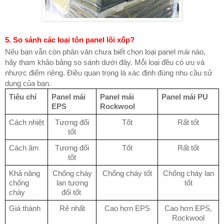
5. So sánh các loại tôn panel lõi xốp?
Nếu bạn vẫn còn phân vân chưa biết chọn loại panel mái nào,
hãy tham khảo bảng so sánh dưới đây. Mỗi loại đều có ưu và
nhược điểm riêng. Điều quan trọng là xác định đúng nhu cầu sử
dụng của bạn.
Tiêu chí
Panel mái
Panel mái
Panel mái PU
EPS
Rockwool
Cách nhiệt
Tương đối
Tốt
Rất tốt
tốt
Cách âm
Tương đối
Tốt
Rất tốt
tốt
Khả năng
Chống cháy
Chống cháy tốt
Chống cháy lan
chống
lan tương
tốt
cháy
đối tốt
Giá thành
Rẻ nhất
Cao hơn EPS
Cao hơn EPS,
Rockwool