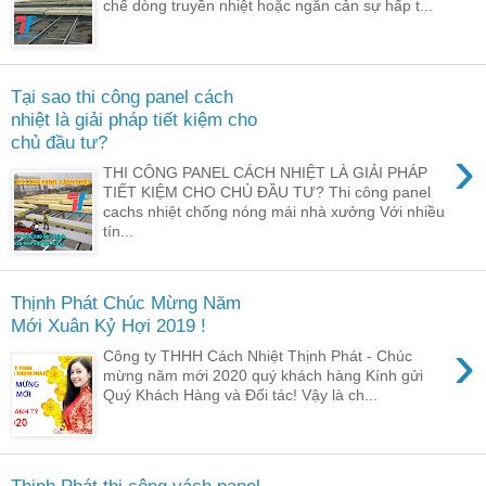
chế dòng truyền nhiệt hoặc ngăn cản sự hấp t...
Tại sao thi công panel cách
nhiệt là giải pháp tiết kiệm cho
chủ đầu tư?
›
THI CÔNG PANEL CÁCH NHIỆT LÀ GIẢI PHÁP
TIẾT KIỆM CHO CHỦ ĐẦU TƯ? Thi công panel
cachs nhiệt chống nóng mái nhà xưởng Với nhiều
tín...
Thịnh Phát Chúc Mừng Năm
Mới Xuân Kỷ Hợi 2019 !
›
Công ty THHH Cách Nhiệt Thịnh Phát - Chúc
mừng năm mới 2020 quý khách hàng Kính gửi
Quý Khách Hàng và Đối tác! Vậy là ch...
Thịnh Phát thi công vách panel